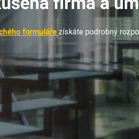
ušená firma a umí
chého formuláře
získáte podrobný rozpo