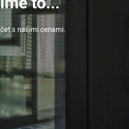
me to...
čet s našimi cenami.