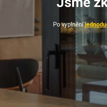
Jsme zk
Po vyplnění
jednodu