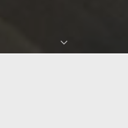
Naše služby
Pracujeme systémově od přípravy až po předání
stavby.