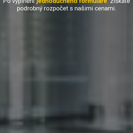
Po vyplnění
jednoduchého formuláře
získáte
podrobný rozpočet s našimi cenami.