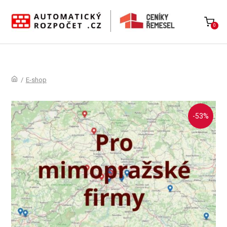
0
/
E-shop
-53%