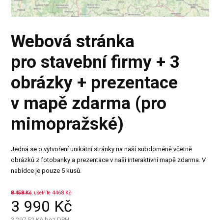
Webová stránka
pro stavební firmy + 3
obrázky + prezentace
v mapě zdarma (pro
mimopražské)
Jedná se o vytvoření unikátní stránky na naší subdoméně včetně
obrázků z fotobanky a prezentace v naší interaktivní mapě zdarma. V
nabídce je pouze 5 kusů.
8 458
Kč
, ušetříte 4468 Kč
3 990
Kč
3 297,52
Kč bez DPH