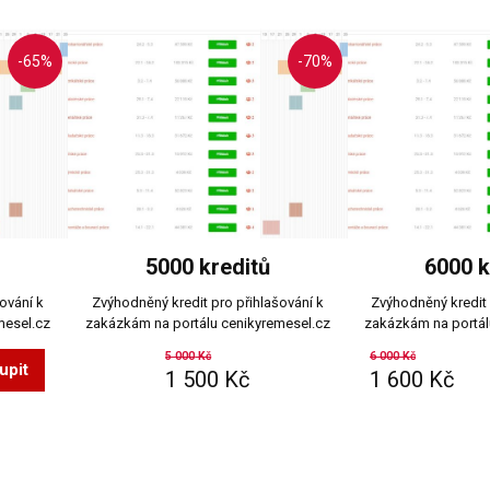
-65%
-70%
5000 kreditů
6000 k
ování k
Zvýhodněný kredit pro přihlašování k
Zvýhodněný kredit 
mesel.cz
zakázkám na portálu cenikyremesel.cz
zakázkám na portál
5 000
Kč
6 000
Kč
upit
1 500
Kč
1 600
Kč