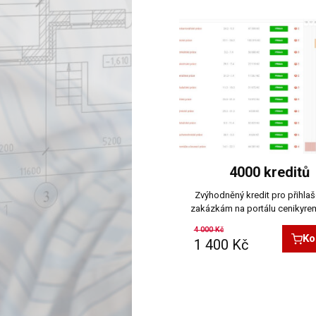
4000 kreditů
Zvýhodněný kredit pro přihlaš
zakázkám na portálu cenikyre
4 000
Kč
Ko
1 400
Kč