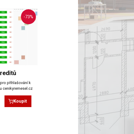
-73%
reditů
pro přihlašování k
u cenikyremesel.cz
Koupit