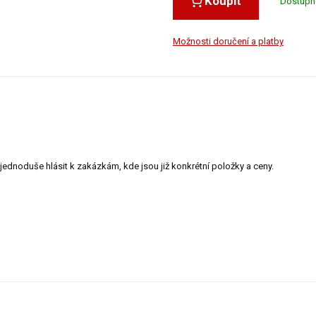
Koupit
Dostupn
Možnosti doručení a platby
jednoduše hlásit k zakázkám, kde jsou již konkrétní položky a ceny.