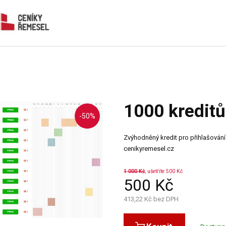
1000 kreditů
-50%
Zvýhodněný kredit pro přihlašován
cenikyremesel.cz
1 000
Kč
, ušetříte 500 Kč
500
Kč
413,22
Kč bez DPH