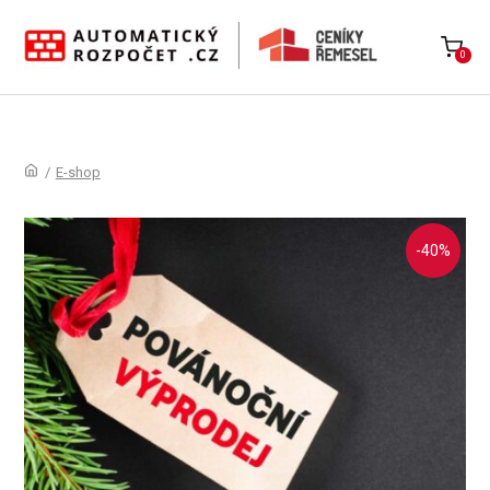
0
/
E-shop
-40%