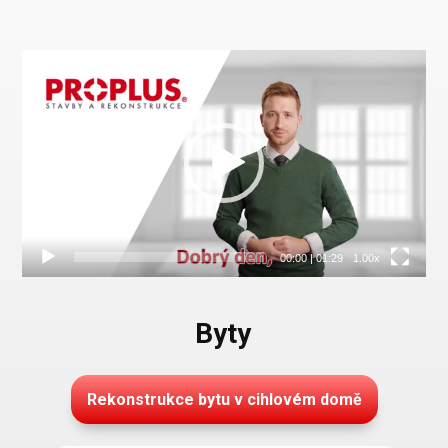
Video
přehrávač
00:00
|
01:29
1.00x
Byty
Rekonstrukce bytu v cihlovém domě