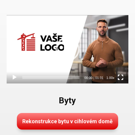
Video
přehrávač
00:00
|
01:31
1.00x
Byty
Rekonstrukce bytu v cihlovém domě