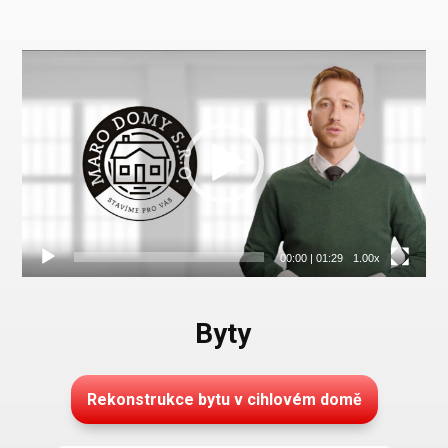
Video
přehrávač
00:00
|
01:29
1.00x
Byty
Rekonstrukce bytu v cihlovém domě