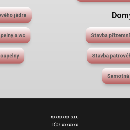
Domy
ového jádra
pelny a wc
Stavba přízemní
koupelny
Stavba patrové
Samotná 
xxxxxxxx s.r.o.
IČO: xxxxxxx