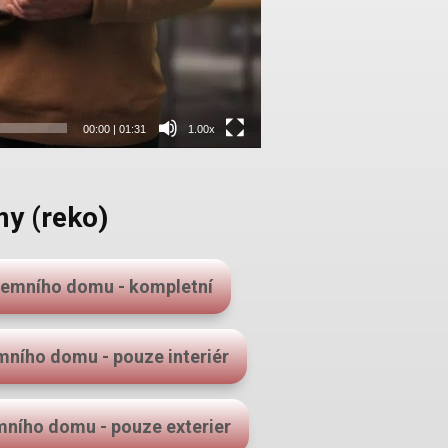
00:00
|
01:31
1.00x
y (reko)
zemního domu - kompletní
ního domu - pouze interiér
ního domu - pouze exterier