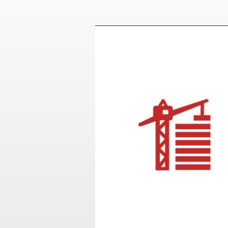
Video
přehrávač