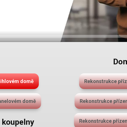
Dom
 cihlovém domě
Rekonstrukce pří
panelovém domě
Rekonstrukce přízem
a koupelny
Rekonstrukce přízem