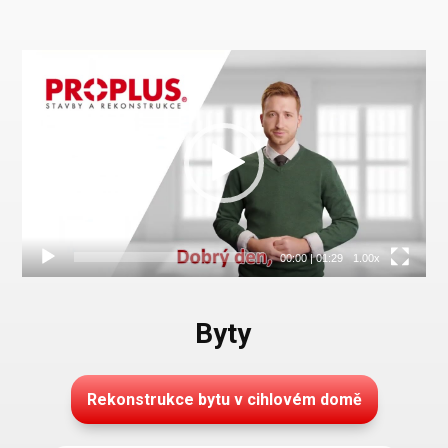
Video
přehrávač
00:00
|
01:29
1.00x
Byty
Rekonstrukce bytu v cihlovém domě