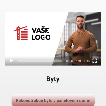
Video
přehrávač
00:00
|
01:31
1.00x
Byty
Rekonstrukce bytu v panelovém domě