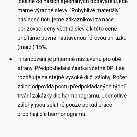
ideálně od našich sjednaných dodavatelů, kde
máme výrazné slevy. "Pohyblivé materiály"
následně účtujeme zákazníkovi za naše
pořizovací ceny včetně slev a k této ceně
přičítáme pevně nastavenou férovou přirážku
(marži) 15%.
Financování je příjemně nastavené pro obě
strany. Předpokládaná částka včetně DPH se
rozděluje na stejně vysoké dílčí zálohy. Počet
záloh odpovídá počtu předpokládaných týdnů
trvání zakázky dle harmonogramu. Jednotlivé
zálohy jsou splatné pouze pokud práce
probíhají dle harmonogramu.