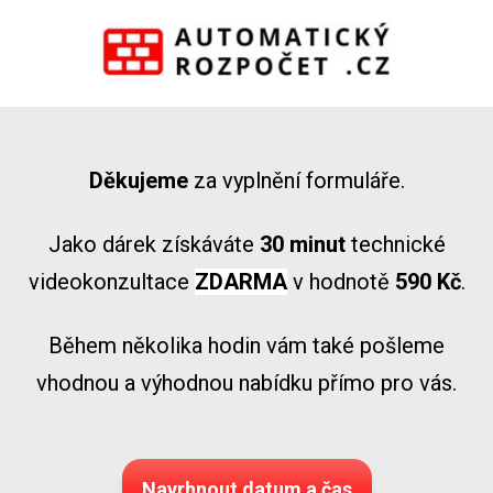
Děkujeme
za vyplnění formuláře.
Jako dárek získáváte
30 minut
technické
videokonzultace
ZDARMA
v hodnotě
590 Kč
.
Během několika hodin vám také pošleme
vhodnou a výhodnou nabídku přímo pro vás.
Navrhnout datum a čas