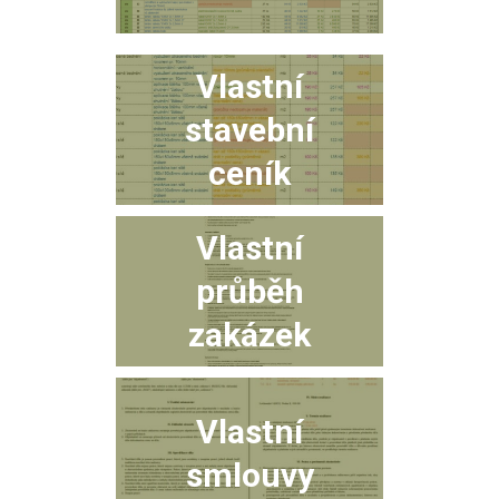
Vlastní
stavební
ceník
Vlastní
průběh
zakázek
Vlastní
smlouvy