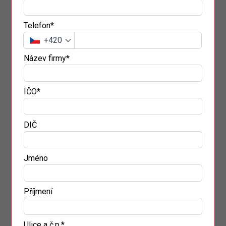
Telefon*
+420
Název firmy*
IČO*
DIČ
Jméno
Příjmení
Ulice a č.p.*