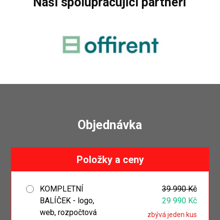
Naši spolupracující partneři
Objednávka
Položky a ceny
KOMPLETNÍ
39 990 Kč
BALÍČEK - logo,
29 990 Kč
web, rozpočtová
zbývá jeden kus